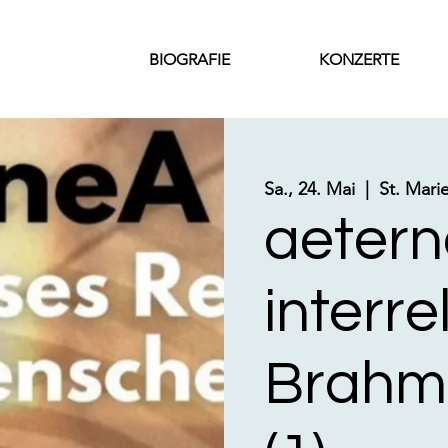
BIOGRAFIE
KONZERTE
Sa., 24. Mai
  |  
St. Mari
aetern
interre
Brahm