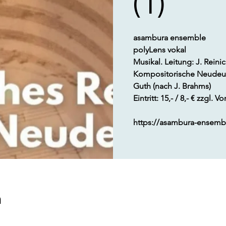
(1)
asambura ensemble
polyLens vokal
Musikal. Leitung: J. Reini
Kompositorische Neudeutun
Guth (nach J. Brahms)
Eintritt: 15,- / 8,- € zzgl.
https://asambura-ensemb
m