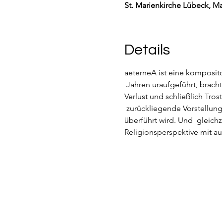
St. Marienkirche Lübeck, Ma
Details
aeterneA ist eine komposi
 Jahren uraufgeführt, brac
Verlust und schließlich Tros
 zurückliegende Vorstellung
überführt wird. Und  gleich
Religionsperspektive mit au
https://asambura-ensemble