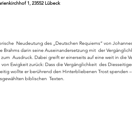
rienkirchhof 1, 23552 Lübeck
torische  Neudeutung des „Deutschen Requiems“ von Johannes 
hte Brahms darin seine Auseinandersetzung mit  der Vergänglich
t zum  Ausdruck. Dabei greift er einerseits auf eine weit in die 
 von Ewigkeit zurück: Dass die Vergänglichkeit  des Diesseitig
zeitig wollte er berührend den Hinterbliebenen Trost spenden –
sgewählten biblischen  Texten.
.de/aeternea/