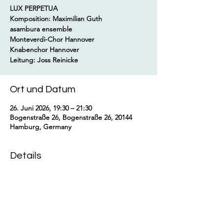
LUX PERPETUA
Komposition: Maximilian Guth
asambura ensemble
Monteverdi-Chor Hannover
Knabenchor Hannover
Leitung: Joss Reinicke
Ort und Datum
26. Juni 2026, 19:30 – 21:30
Bogenstraße 26, Bogenstraße 26, 20144
Hamburg, Germany
Details
https://www.tonali.de/termine/luxperpetua2
6/
https://asambura-ensemble.de/lux-
perpetua/