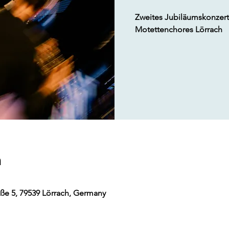
Zweites Jubiläumskonzert
Motettenchores Lörrach
m
aße 5, 79539 Lörrach, Germany